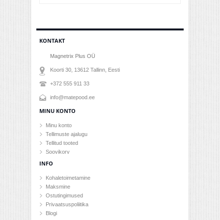
KONTAKT
Magnetrix Plus OÜ
Koorti 30, 13612
Tallinn
, Eesti
+372 555 911 33
info@matepood.ee
MINU KONTO
Minu konto
Tellimuste ajalugu
Tellitud tooted
Soovikorv
INFO
Kohaletoimetamine
Maksmine
Ostutingimused
Privaatsuspoliitika
Blogi