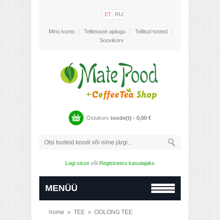
ET
RU
Minu konto
Tellimuste ajalugu
Tellitud tooted
Soovikorv
Ostukorv
toode(t) -
0,00
€
Logi sisse
või
Registreeru kasutajaks
MENÜÜ
home
»
TEE
»
OOLONG TEE