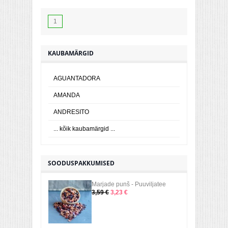
1
KAUBAMÄRGID
AGUANTADORA
AMANDA
ANDRESITO
... kõik kaubamärgid ...
SOODUSPAKKUMISED
Marjade punš - Puuviljatee
3,59 €
3,23 €