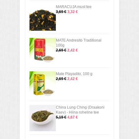
MARACUJA must tee
3,69 €
3,32 €
MATE Andresito Traditional
100g
2,69 €
2,42 €
Mate Playadito, 100 g
2,69 €
2,42 €
China Lung Ching (Draakoni
Kaev) - Hiina roheline tee
5,19 €
4,67 €