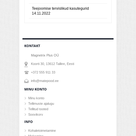
Teejoomise tervislikud kasutegurid
14.11.2022
KONTAKT
Magnetrix Plus OÜ
Koorti 30, 13612
Tallinn
, Eesti
+372 555 911 33
info@matepood.ee
MINU KONTO
Minu konto
Tellimuste ajalugu
Tellitud tooted
Soovikorv
INFO
Kohaletoimetamine