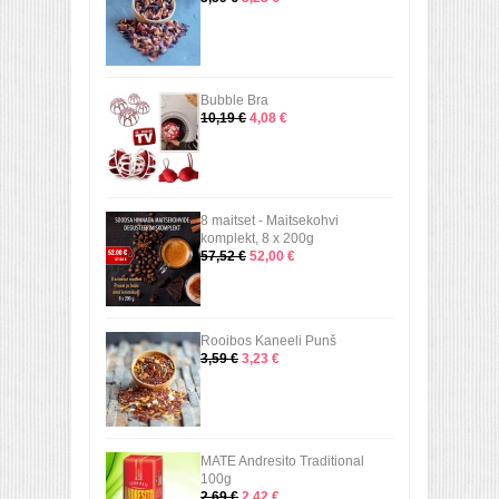
Bubble Bra
10,19 €
4,08 €
8 maitset - Maitsekohvi
komplekt, 8 x 200g
57,52 €
52,00 €
Rooibos Kaneeli Punš
3,59 €
3,23 €
MATE Andresito Traditional
100g
2,69 €
2,42 €