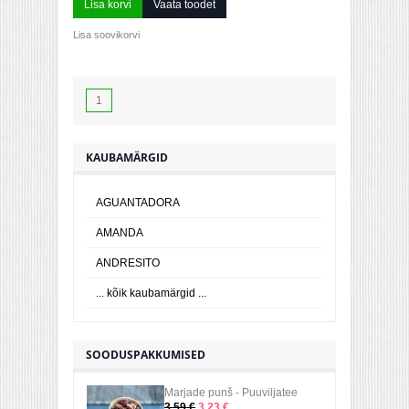
Lisa korvi
Vaata toodet
Lisa soovikorvi
1
KAUBAMÄRGID
AGUANTADORA
AMANDA
ANDRESITO
... kõik kaubamärgid ...
SOODUSPAKKUMISED
Marjade punš - Puuviljatee
3,59 €
3,23 €