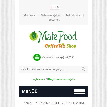
ET
RU
Minu konto
Tellimuste ajalugu
Tellitud tooted
Soovikorv
Ostukorv
toode(t) -
0,00
€
Logi sisse
või
Registreeru kasutajaks
MENÜÜ
home
»
YERBA MATE TEE
»
BRASIILIA MATE