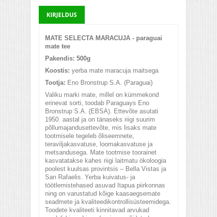
KIRJELDUS
MATE SELECTA
MARACUJA
- paraguai
mate tee
Pakendis: 500g
Koostis:
yerba mate maracuja maitsega
Tootja:
Eno Bronstrup S.A. (Paraguai)
Valiku marki mate, millel on kümmekond
erinevat sorti, toodab Paraguays Eno
Bronstrup S.A. (EBSA). Ettevõte asutati
1950. aastal ja on tänaseks riigi suurim
põllumajandusettevõte, mis lisaks mate
tootmisele tegeleb õliseemnete,
teraviljakasvatuse, loomakasvatuse ja
metsandusega. Mate tootmise toorainet
kasvatatakse kahes riigi laitmatu ökoloogia
poolest kuulsas provintsis – Bella Vistas ja
San Rafaelis. Yerba kuivatus- ja
töötlemistehased asuvad Itapua piirkonnas
ning on varustatud kõige kaasaegsemate
seadmete ja kvaliteedikontrollisüsteemidega.
Toodete kvaliteeti kinnitavad arvukad