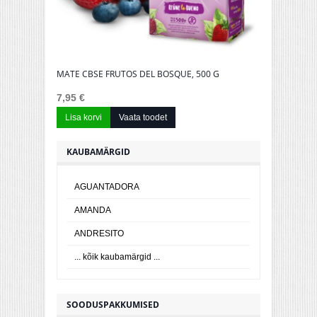
MATE CBSE FRUTOS DEL BOSQUE, 500 G
MATE SELE
500G
7,95 €
8,59 €
Lisa korvi
Vaata toodet
Lisa korv
KAUBAMÄRGID
AGUANTADORA
AMANDA
ANDRESITO
... kõik kaubamärgid ...
SOODUSPAKKUMISED