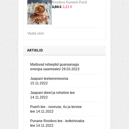
Rooibos Kaneeli Punš
3,59 €
3,23 €
Vaata veel
ARTIKLID
Maitsvad retseptid guaraanaga
energia saamiseks!
29.03.2023
Jaapani teetseremoonia
15.11.2022
Jaapani dieet ja roheline tee
14.11.2022
Puerh tee - nooruse, ilu ja tervise
tee
14.11.2022
Punane Rooibos tee - kofeiinivaba
tee
14.11.2022