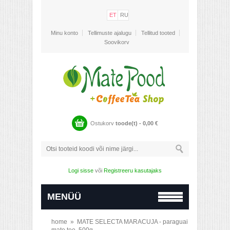
ET
RU
Minu konto
Tellimuste ajalugu
Tellitud tooted
Soovikorv
Ostukorv
toode(t) -
0,00
€
Logi sisse
või
Registreeru kasutajaks
MENÜÜ
home
»
MATE SELECTA MARACUJA - paraguai