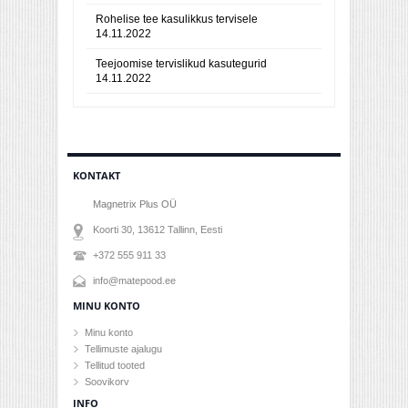
Rohelise tee kasulikkus tervisele
14.11.2022
Teejoomise tervislikud kasutegurid
14.11.2022
KONTAKT
Magnetrix Plus OÜ
Koorti 30, 13612
Tallinn
, Eesti
+372 555 911 33
info@matepood.ee
MINU KONTO
Minu konto
Tellimuste ajalugu
Tellitud tooted
Soovikorv
INFO