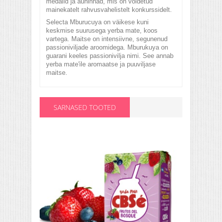
medalid ja auhinnad, mis on võidetud
mainekatelt rahvusvahelistelt konkurssidelt.
Selecta Mburucuya on väikese kuni
keskmise suurusega yerba mate, koos
vartega. Maitse on intensiivne, segunenud
passioniviljade aroomidega. Mburukuya on
guarani keeles passionivilja nimi. See annab
yerba mate'ile aromaatse ja puuviljase
maitse.
SARNASED TOOTED