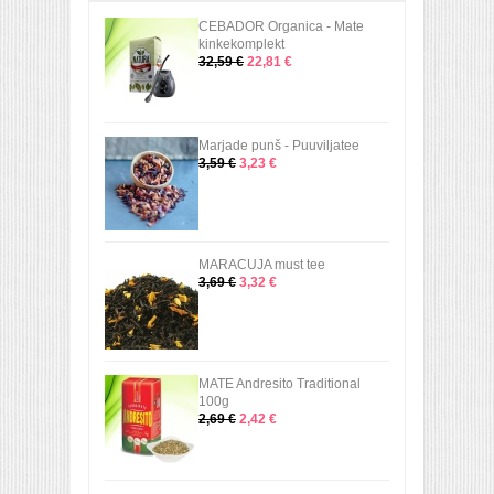
CEBADOR Organica - Mate
kinkekomplekt
32,59 €
22,81 €
Marjade punš - Puuviljatee
3,59 €
3,23 €
MARACUJA must tee
3,69 €
3,32 €
MATE Andresito Traditional
100g
2,69 €
2,42 €