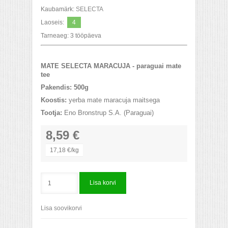
Kaubamärk:
SELECTA
Laoseis:
4
Tarneaeg:
3 tööpäeva
MATE SELECTA MARACUJA - paraguai mate
tee
Pakendis: 500g
Koostis:
yerba mate maracuja maitsega
Tootja:
Eno Bronstrup S.A. (Paraguai)
8,59 €
17,18 €/kg
Lisa korvi
Lisa soovikorvi