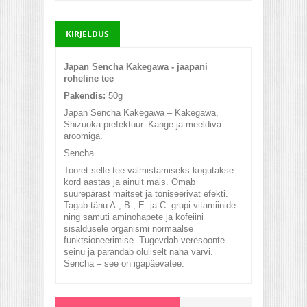
KIRJELDUS
Japan Sencha Kakegawa - jaapani
roheline tee
Pakendis:
50g
Japan Sencha Kakegawa – Kakegawa,
Shizuoka prefektuur. Kange ja meeldiva
aroomiga.
Sencha
Tooret selle tee valmistamiseks kogutakse
kord aastas ja ainult mais. Omab
suurepärast maitset ja toniseerivat efekti.
Tagab tänu A-, B-, E- ja C- grupi vitamiinide
ning samuti aminohapete ja kofeiini
sisaldusele organismi normaalse
funktsioneerimise. Tugevdab veresoonte
seinu ja parandab oluliselt naha värvi.
Sencha – see on igapäevatee.