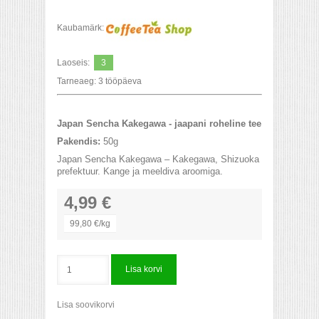
Kaubamärk:
Laoseis:
3
Tarneaeg:
3 tööpäeva
Japan Sencha Kakegawa - jaapani roheline tee
Pakendis:
50g
Japan Sencha Kakegawa – Kakegawa, Shizuoka
prefektuur. Kange ja meeldiva aroomiga.
4,99 €
99,80 €/kg
Lisa korvi
Lisa soovikorvi