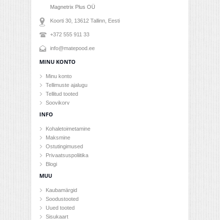
Magnetrix Plus OÜ
Koorti 30, 13612
Tallinn
, Eesti
+372 555 911 33
info@matepood.ee
MINU KONTO
Minu konto
Tellimuste ajalugu
Tellitud tooted
Soovikorv
INFO
Kohaletoimetamine
Maksmine
Ostutingimused
Privaatsuspoliitika
Blogi
MUU
Kaubamärgid
Soodustooted
Uued tooted
Sisukaart