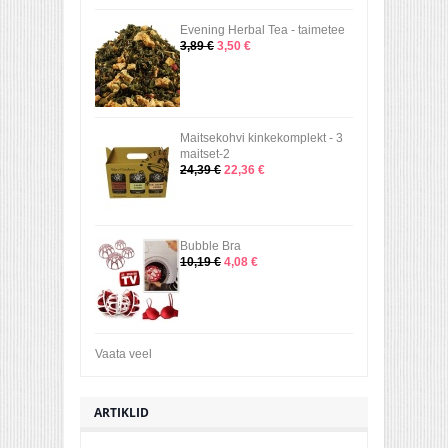
Evening Herbal Tea - taimetee
3,89 €
3,50 €
Maitsekohvi kinkekomplekt - 3
maitset-2
24,39 €
22,36 €
Bubble Bra
10,19 €
4,08 €
Vaata veel
ARTIKLID