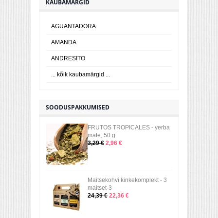
KAUBAMÄRGID
AGUANTADORA
AMANDA
ANDRESITO
... kõik kaubamärgid ...
SOODUSPAKKUMISED
FRUTOS TROPICALES - yerba
mate, 50 g
3,29 €
2,96 €
Maitsekohvi kinkekomplekt - 3
maitset-3
24,39 €
22,36 €