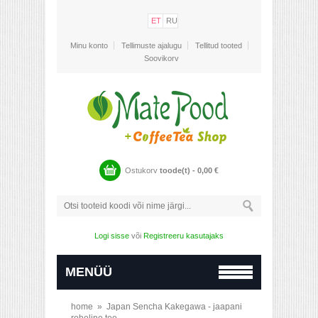
ET
RU
Minu konto
Tellimuste ajalugu
Tellitud tooted
Soovikorv
Ostukorv
toode(t) -
0,00
€
Logi sisse
või
Registreeru kasutajaks
MENÜÜ
home
»
Japan Sencha Kakegawa - jaapani